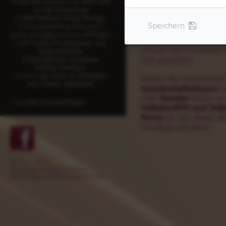
In der
Tanzschule Stal
(alles rund
info@stallnignierhaus.de
um die Tanzschule)
Kölner Süden
können S
E-Mail Adresse Georg Stallnig:
Ihrem Partner erleben
Speichern
/
schwung@stallnignierhaus.de
neu entdecken. Egal fü
(Anfragen
georg.stallnig@yobado.de
Kurse Sie sich entschei
zum Thema Privatstunden und
können Sie in schöner
Kooperationen)
Zeit genießen.
E-Mail Adresse Constanze
Stallnig-Nierhaus:
(Anfragen
constanze@yobado.de
Neben den klassischen
zum Thema YoBaDo®)
Gesellschaftstänzen
w
oder
Rumba
bieten wi
> Zu allen Newsbeiträgen
YoBaDo®Fit
und
YoB
Kurse
an, bei denen di
Vordergrund steht.
© 2011 - 2023
Tanzschule Stallnig-Nierhaus
Web-Design: ARTVERTISEMENT.de