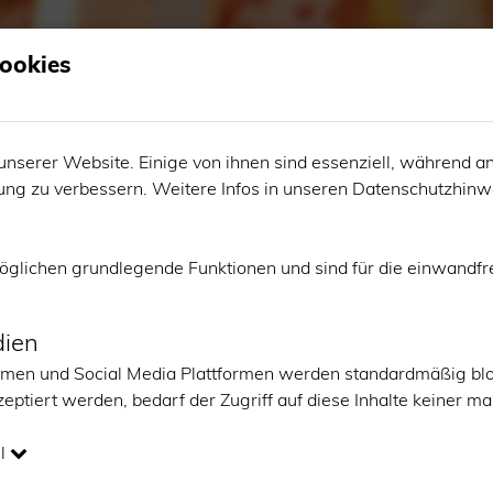
ookies
unserer Website. Einige von ihnen sind essenziell, während an
ung zu verbessern. Weitere Infos in unseren
Datenschutzhinw
öglichen grundlegende Funktionen und sind für die einwandfr
Jugend
dien
anz
Ball der Kölner Jugend
ormen und Social Media Plattformen werden standardmäßig bl
ls
Hip Hop
eptiert werden, bedarf der Zugriff auf diese Inhalte keiner 
Ballett
l
In unseren
Paartanz-Kursen
lernst