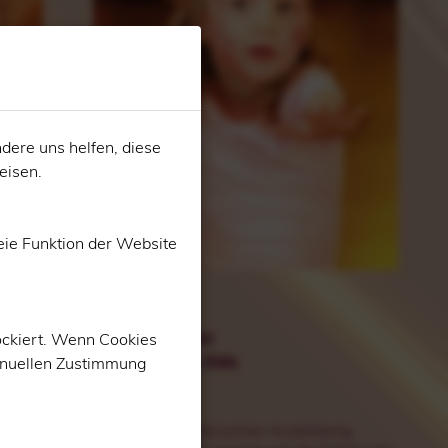
dere uns helfen, diese
eisen
.
eie Funktion der Website
Kinder
Kindertanzen
ockiert. Wenn Cookies
Hip Hop für Kids
manuellen Zustimmung
Ballett
 du z.
Neben der tänzerischen Ausbildung