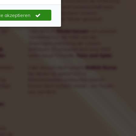
alzer
unserer Schüler wird durch die Erfahrung
von Teamgeist und Gemeinschaft auch
r
das Selbstbewusstsein unserer
le akzeptieren
Tänzerinnen und Tänzer geschult.
 der
Lass dich im
Kindertanzen
von unseren
Tanzlehrern in die Welt von der
Eiskönigen und König der Löwen
l,
entführen. Es erwartet dich eine Welt
der
voller neuer Freunde,
Tanz und Spiel.
ebsten
Oder besuch doch unsere
Ballett-Kurse
,
bei denen du spielerisch in
nig-
Märchenwelten eintauchen kannst.
htige
Komm doch einfach vorbei - wir freuen
uns auf dich!
er
ren
nen du