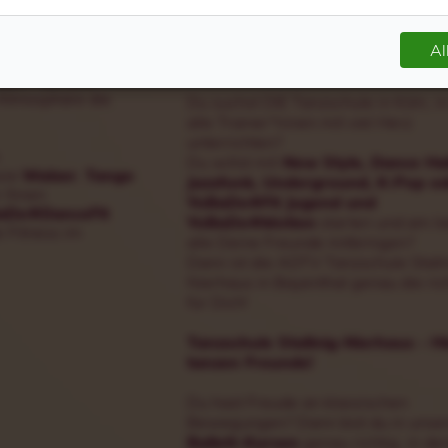
B.
Disco Fox
,
Cha Cha Cha
oder
W
lnig-Nierhaus im
und erlernst somit alle wichtigen
ie die Musik mit
 und das Tanzen
Grundschritte für den Ball der Kölne
Al
r welchen unserer
Jugend!
den - bei uns
 Atmosphäre die
Du suchst DIE Tanzschule in Köln, in
alle Trainer*innen mit viel Herz
unterrichten?
Du willst mit
New Style, Dance Hal
ie
Walzer
,
Tango
Jazzfunk, Underground, K-Pop o
r Ihnen
YoBaDo®Fit Jugend und
aDo®DanceFit
YoBaDo®Motion
starten und am li
e Fitness im
alle Deine Freunde mitbringen?
Dann ist die ADTV Tanzschule Stall
Nierhaus in Bayenthal genau die ric
für Dich!
Tanzschule Stallnig-Nierhaus - Hi
tanzen Freunde!
Du hast Freude an klassischen
Bewegungen? Dann bist du in unse
Ballett-Kursen
genau richtig, in de