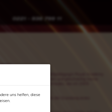
tanzen.
nen Abschluss zur Dipl. Ballettpädagogin Royal Academy
r Universität zu Köln begonnen und gleichzeitig meine
hrerausbildung im ADTV entschieden, die ich 2005
dere uns helfen, diese
Jahre 2007 in Köln dar, sowie die Gründung eines
eisen
.