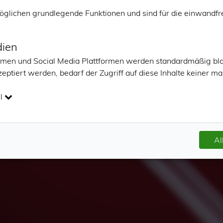
-Georg kam am 31. März 2009 zur Welt und hat unser Leben
öglichen grundlegende Funktionen und sind für die einwandfr
eil es mich für einige Momente ganz im Hier und Jetzt sein läs
dien
ormen und Social Media Plattformen werden standardmäßig bl
eptiert werden, bedarf der Zugriff auf diese Inhalte keiner 
l
Al