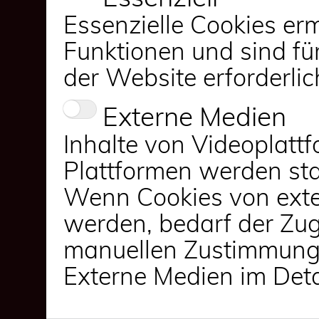
Essenzielle Cookies e
Funktionen und sind fü
der Website erforderlic
Externe Medien
Inhalte von Videoplatt
Plattformen werden st
Wenn Cookies von exte
werden, bedarf der Zugr
manuellen Zustimmung
Externe Medien im Deta